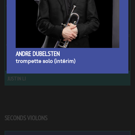
ANDRE DUBELSTEN
trompette solo (intérim)
JUSTIN LI
SECONDS VIOLONS