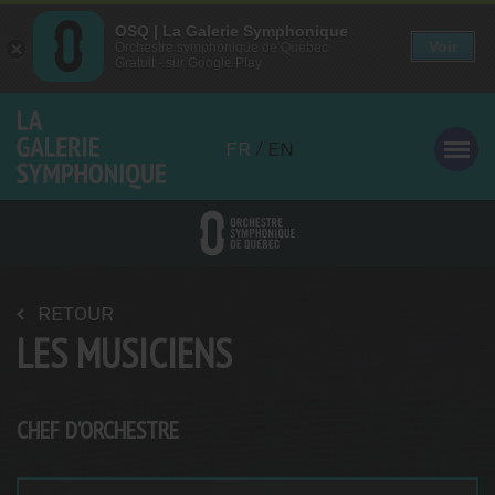
OSQ | La Galerie Symphonique
OSQ | La Galerie Symphonique
Voir
Voir
Orchestre symphonique de Québec
Orchestre symphonique de Québec
Gratuit - sur Google Play
Gratuit - sur Google Play
Aller
au
FR
/
EN
contenu
principal
RETOUR
LES MUSICIENS
CHEF D'ORCHESTRE