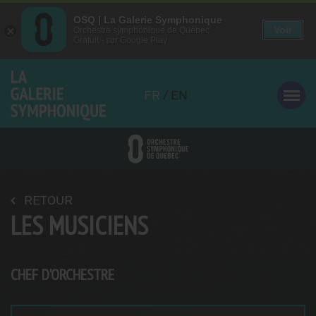
OSQ | La Galerie Symphonique
OSQ | La Galerie Symphonique
Voir
Voir
Orchestre symphonique de Québec
Orchestre symphonique de Québec
Gratuit - sur Google Play
Gratuit - sur Google Play
Aller
au
FR
/
EN
contenu
principal
RETOUR
LES MUSICIENS
CHEF D'ORCHESTRE