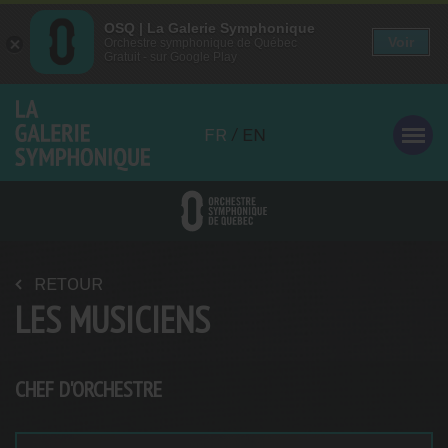
OSQ | La Galerie Symphonique
OSQ | La Galerie Symphonique
Voir
Voir
Orchestre symphonique de Québec
Orchestre symphonique de Québec
Gratuit - sur Google Play
Gratuit - sur Google Play
Aller
au
FR
/
EN
contenu
principal
RETOUR
LES MUSICIENS
CHEF D'ORCHESTRE