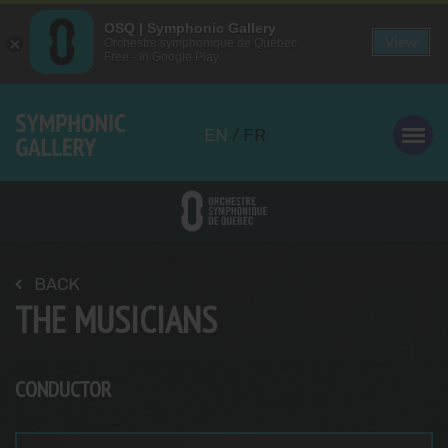
OSQ | Symphonic Gallery
OSQ | Symphonic Gallery
View
View
Orchestre symphonique de Québec
Orchestre symphonique de Québec
Free - In Google Play
Free - In Google Play
Aller
au
EN
/
FR
contenu
principal
BACK
THE MUSICIANS
CONDUCTOR