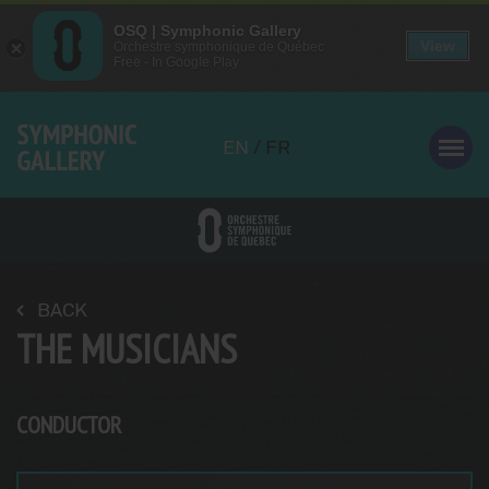
OSQ | Symphonic Gallery
OSQ | Symphonic Gallery
View
View
Orchestre symphonique de Québec
Orchestre symphonique de Québec
Free - In Google Play
Free - In Google Play
Aller
au
EN
/
FR
contenu
principal
BACK
THE MUSICIANS
CONDUCTOR